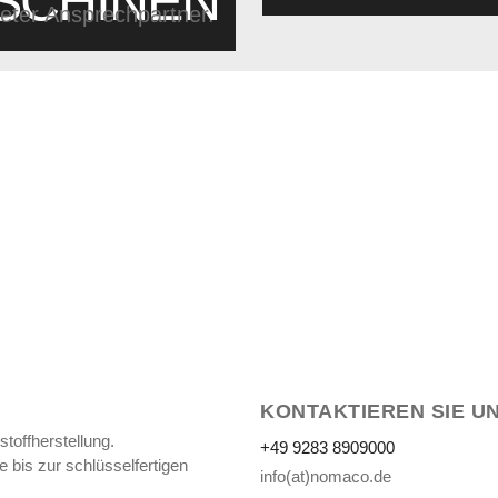
SCHINEN
neter Ansprechpartner.
ige Lösungen für Vliesstoff 
KONTAKTIEREN SIE U
toffherstellung.
+49 9283 8909000
 bis zur schlüsselfertigen
info(at)nomaco.de