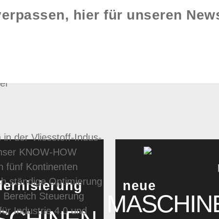
erpassen, hier für unseren New
n der Vliesstoff-Indus­
e. Unser KNOW-HOW
n fünf Kontinenten
ch ständige Optimierung
ernisierung
neue
MASCHIN
m Bereich Steuerung
n
ür Industrie 4.0 und