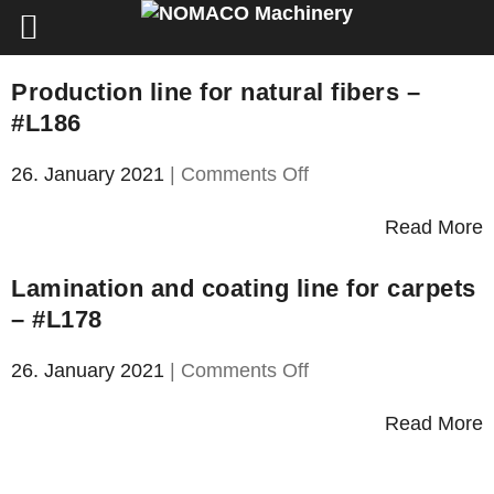
Production line for natural fibers –
#L186
on
26. January 2021
|
Comments Off
Production
line
Read More
for
natural
Lamination and coating line for carpets
fibers
– #L178
–
#L186
on
26. January 2021
|
Comments Off
Lamination
and
Read More
coating
line