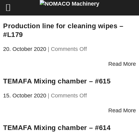
Production line for cleaning wipes –
#L179
on
20. October 2020
|
Comments Off
Production
line
Read More
for
cleaning
TEMAFA Mixing chamber – #615
wipes
–
on
15. October 2020
|
Comments Off
#L179
TEMAFA
Mixing
Read More
chamber
–
TEMAFA Mixing chamber – #614
#615