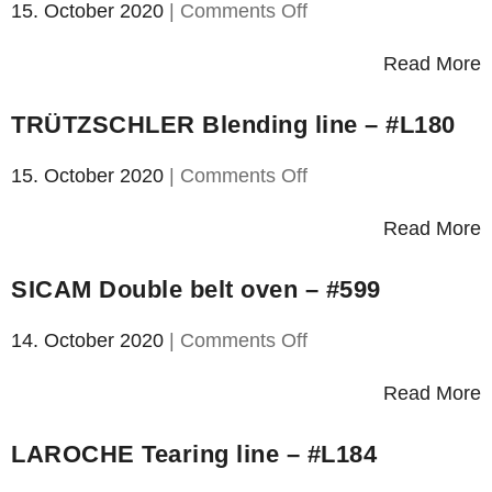
on
15. October 2020
|
Comments Off
TEMAFA
Mixing
Read More
chamber
–
TRÜTZSCHLER Blending line – #L180
#614
on
15. October 2020
|
Comments Off
TRÜTZSCHLER
Blending
Read More
line
–
SICAM Double belt oven – #599
#L180
on
14. October 2020
|
Comments Off
SICAM
Double
Read More
belt
oven
LAROCHE Tearing line – #L184
–