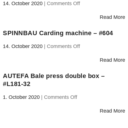
#599
on
14. October 2020
|
Comments Off
LAROCHE
Tearing
Read More
line
–
SPINNBAU Carding machine – #604
#L184
on
14. October 2020
|
Comments Off
SPINNBAU
Carding
Read More
machine
–
AUTEFA Bale press double box –
#604
#L181-32
on
1. October 2020
|
Comments Off
AUTEFA
Bale
Read More
press
double